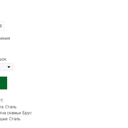
8
нения
шок
Т:
а: Сталь
на скамьи: Брус
шки: Сталь