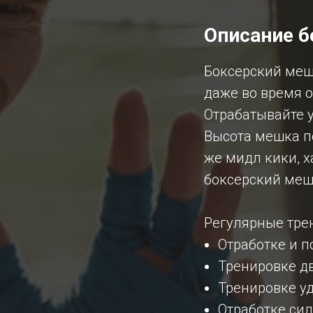
Описание б
Боксерский мешо
даже во время 
Отрабатывайте 
Высота мешка п
же мидл кики, 
боксерский меш
Регулярные тре
Отработке и п
Тренировке д
Тренировке у
Отработке си