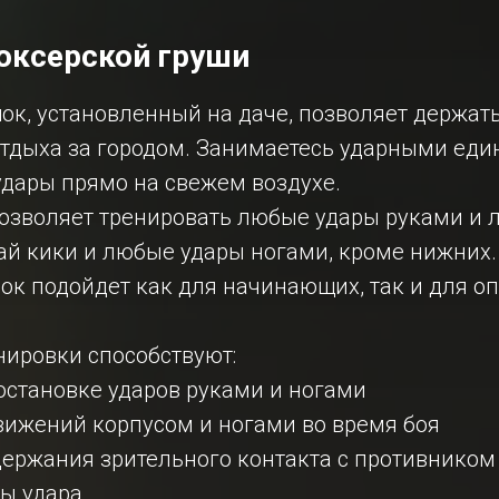
оксерской груши
к, установленный на даче, позволяет держать
отдыха за городом. Занимаетесь ударными еди
удары прямо на свежем воздухе.
озволяет тренировать любые удары руками и л
хай кики и любые удары ногами, кроме нижних
ок подойдет как для начинающих, так и для о
нировки способствуют:
остановке ударов руками и ногами
вижений корпусом и ногами во время боя
держания зрительного контакта с противником
лы удара