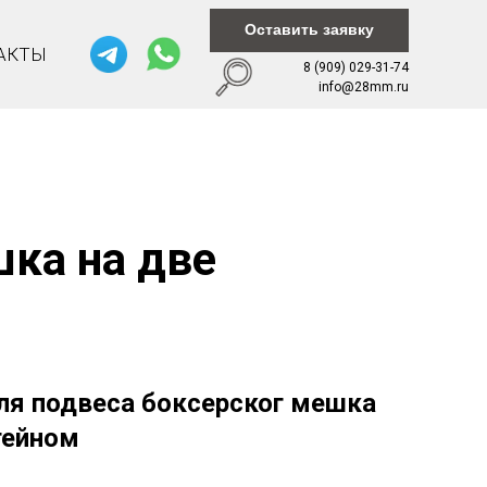
Оставить заявку
АКТЫ
8 (909) 029-31-74
info@28mm.ru
ка на две
ля подвеса боксерског мешка
тейном